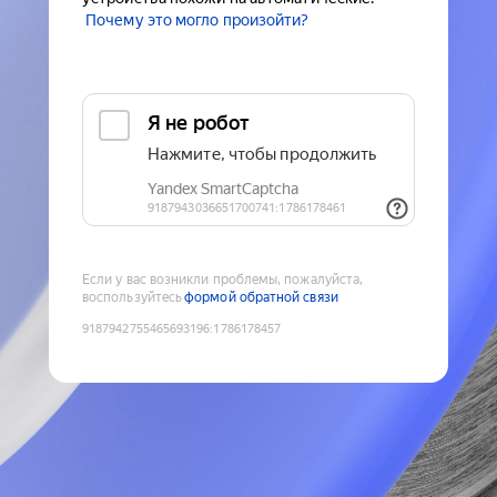
Почему это могло произойти?
Если у вас возникли проблемы, пожалуйста,
воспользуйтесь
формой обратной связи
9187942755465693196
:
1786178457